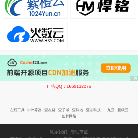
广告QQ：1669132075
在线工具
ip计算器
查友链
查子域
查属地
蓝谷科技
一九云
超级云
创梦网络
联系我们
赞助节点