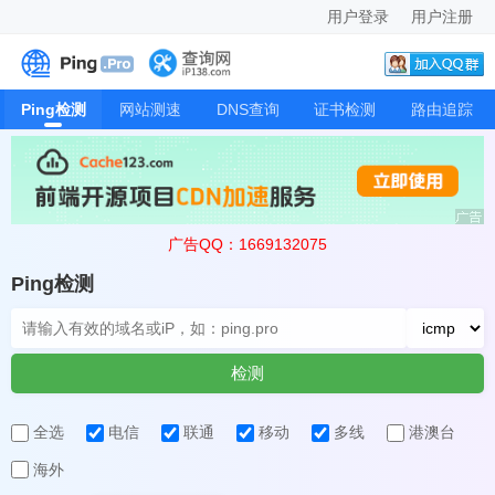
用户登录
用户注册
Ping检测
网站测速
DNS查询
证书检测
路由追踪
广告QQ：1669132075
Ping检测
检测
全选
电信
联通
移动
多线
港澳台
海外